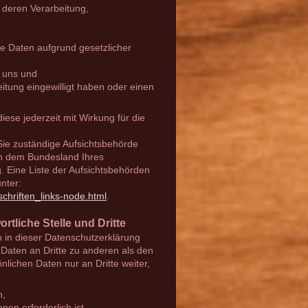
 deren Verarbeitung,
re Daten aufgrund gesetzlicher
i uns und
eitung eingewilligt haben oder einen
diese jederzeit mit Wirkung für die
 Sie zuständige Aufsichtsbehörde
ch dem Bundesland Ihres
. Eine Liste der Aufsichtsbehörden
unter:
schriften_links-node.html
.
tliche Stelle und Dritte
 in dieser Datenschutzerklärung
Daten an Dritte zu anderen als den
nlichen Daten nur an Dritte weiter,
n,
nen erforderlich ist,