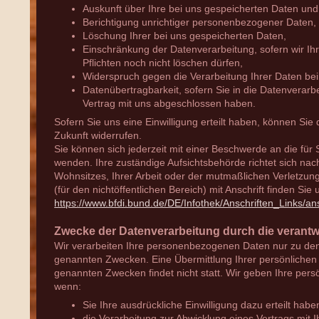
Auskunft über Ihre bei uns gespeicherten Daten und
Berichtigung unrichtiger personenbezogener Daten,
Löschung Ihrer bei uns gespeicherten Daten,
Einschränkung der Datenverarbeitung, sofern wir Ih
Pflichten noch nicht löschen dürfen,
Widerspruch gegen die Verarbeitung Ihrer Daten be
Datenübertragbarkeit, sofern Sie in die Datenverarb
Vertrag mit uns abgeschlossen haben.
Sofern Sie uns eine Einwilligung erteilt haben, können Sie 
Zukunft widerrufen.
Sie können sich jederzeit mit einer Beschwerde an die für
wenden. Ihre zuständige Aufsichtsbehörde richtet sich na
Wohnsitzes, Ihrer Arbeit oder der mutmaßlichen Verletzung
(für den nichtöffentlichen Bereich) mit Anschrift finden Sie 
https://www.bfdi.bund.de/DE/Infothek/Anschriften_Links/an
Zwecke der Datenverarbeitung durch die verantwor
Wir verarbeiten Ihre personenbezogenen Daten nur zu den
genannten Zwecken. Eine Übermittlung Ihrer persönlichen 
genannten Zwecken findet nicht statt. Wir geben Ihre persö
wenn:
Sie Ihre ausdrückliche Einwilligung dazu erteilt habe
die Verarbeitung zur Abwicklung eines Vertrags mit Ih