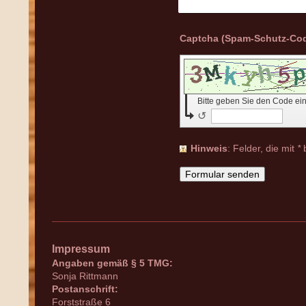
Bitte geben Sie den Code ei
↺
Hinweis
: Felder, die mit
*
b
Impressum
Angaben gemäß § 5 TMG:
Sonja Rittmann
Postanschrift:
Forststraße 6