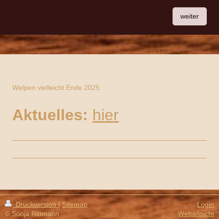
weiter
Welpen vielleicht Ende 2025
Aktuelles:
hier
Druckversion
|
Sitemap
Login
© Sonja Rittmann
Webansicht