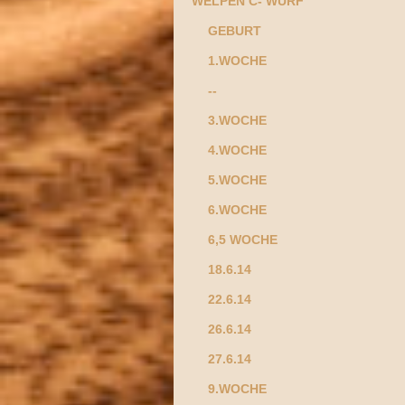
WELPEN C- WURF
GEBURT
1.WOCHE
--
3.WOCHE
4.WOCHE
5.WOCHE
6.WOCHE
6,5 WOCHE
18.6.14
22.6.14
26.6.14
27.6.14
9.WOCHE