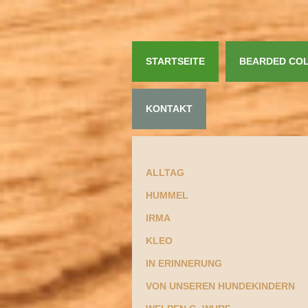
STARTSEITE
BEARDED COL
KONTAKT
ALLTAG
HUMMEL
IRMA
KLEO
IN ERINNERUNG
VON UNSEREN HUNDEKINDERN