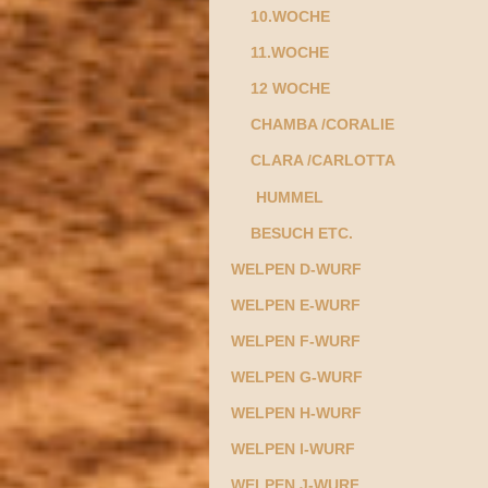
10.WOCHE
11.WOCHE
12 WOCHE
CHAMBA /CORALIE
CLARA /CARLOTTA
HUMMEL
BESUCH ETC.
WELPEN D-WURF
WELPEN E-WURF
WELPEN F-WURF
WELPEN G-WURF
WELPEN H-WURF
WELPEN I-WURF
WELPEN J-WURF