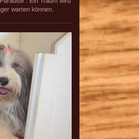
aradise . Ein Traum wird
ger warten können.