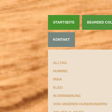
STARTSEITE
BEARDED COL
KONTAKT
ALLTAG
HUMMEL
IRMA
KLEO
IN ERINNERUNG
VON UNSEREN HUNDEKINDERN