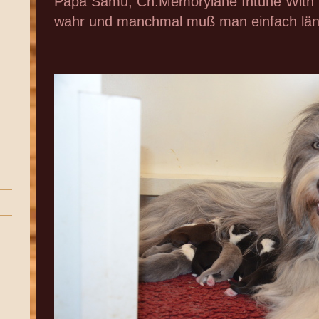
Papa Samu, Ch.Memorylane Intune With P
wahr und manchmal muß man einfach län